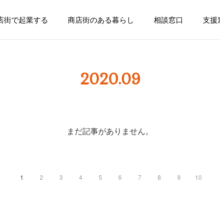
店街で起業する
商店街のある暮らし
相談窓口
支援
2020
.
09
まだ記事がありません。
1
2
3
4
5
6
7
8
9
10