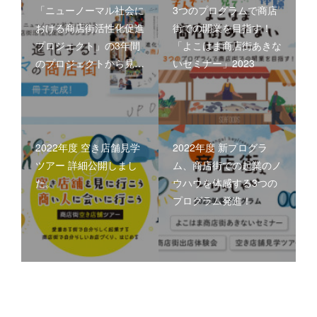
「ニューノーマル社会に
3つのプログラムで商店
おける商店街活性化促進
街での開業を目指す！
プロジェクト」の3年間
「よこはま商店街あきな
のプロジェクトから見…
いセミナー」2023
2022年度 空き店舗見学
2022年度 新プログラ
ツアー 詳細公開しまし
ム、商店街での起業のノ
た。
ウハウを体感する3つの
プログラム発進！