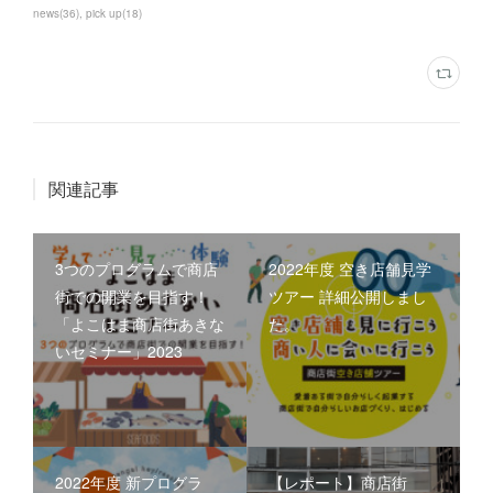
news
(
36
)
pick up
(
18
)
関連記事
3つのプログラムで商店
2022年度 空き店舗見学
街での開業を目指す！
ツアー 詳細公開しまし
「よこはま商店街あきな
た。
いセミナー」2023
2022年度 新プログラ
【レポート】商店街