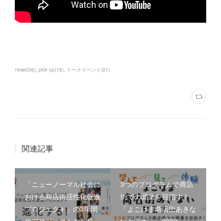
news
(
36
)
pick up
(
18
)
トークイベント
(
21
)
関連記事
「ニューノーマル社会に
3つのプログラムで商店
おける商店街活性化促進
街での開業を目指す！
プロジェクト」の3年間
「よこはま商店街あきな
のプロジェクトから見…
いセミナー」2023